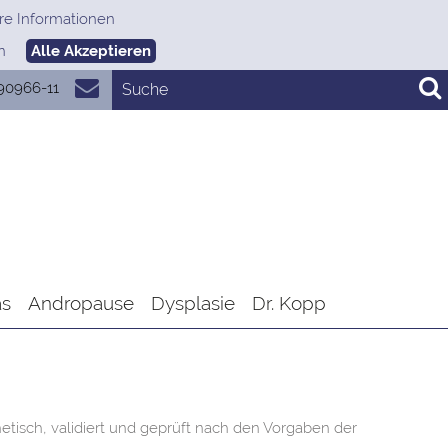
re Informationen
n
Alle Akzeptieren
890966-11
as
Andropause
Dysplasie
Dr. Kopp
hetisch, validiert und geprüft nach den Vorgaben der