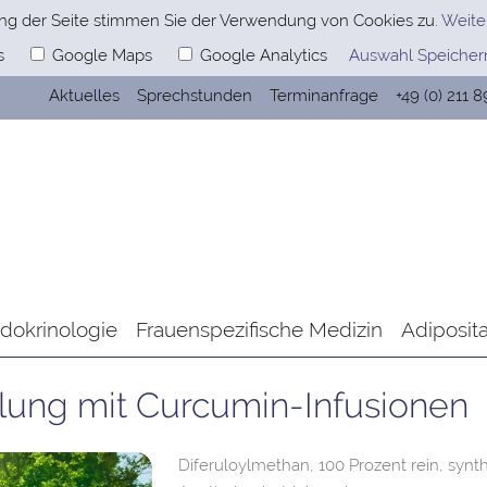
ng der Seite stimmen Sie der Verwendung von Cookies zu.
Weite
s
Google Maps
Google Analytics
Auswahl Speicher
Aktuelles
Sprechstunden
Terminanfrage
+49 (0) 211 
dokrinologie
Frauenspezifische Medizin
Adiposit
lung mit Curcumin-Infusionen
Diferuloylmethan, 100 Prozent rein, synt