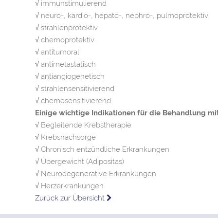
√ immunstimulierend
√ neuro-, kardio-, hepato-, nephro-, pulmoprotektiv
√ strahlenprotektiv
√ chemoprotektiv
√ antitumoral
√ antimetastatisch
√ antiangiogenetisch
√ strahlensensitivierend
√ chemosensitivierend
Einige wichtige Indikationen für die Behandlung mi
√ Begleitende Krebstherapie
√ Krebsnachsorge
√ Chronisch entzündliche Erkrankungen
√ Übergewicht (Adipositas)
√ Neurodegenerative Erkrankungen
√ Herzerkrankungen
Zurück zur Übersicht