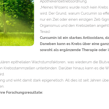
Apothekenbetriebsordnung.
„Meines Wissens wurde noch kein Krebs g
wird. Der Grund, warum Curcumin so effek
nur ein Ziel oder einen einzigen Zell-Si
Organismus und den Krebszellen angeht.
Texas)
Curcumin ist ein starkes Antioxidans, da
Daneben kann es Krebs über eine ganze
sowohl als ergänzende Therapie oder 
ären epithelialen Wachstumsfaktoren, was wiederum die Blutv
 Krebsstammzellen unterbinden. Darüber hinaus kann es die 
rd.
und wirkt damit stark epigenetisch. All dies ist seit Jahren über
en.
re Forschungsresultate: